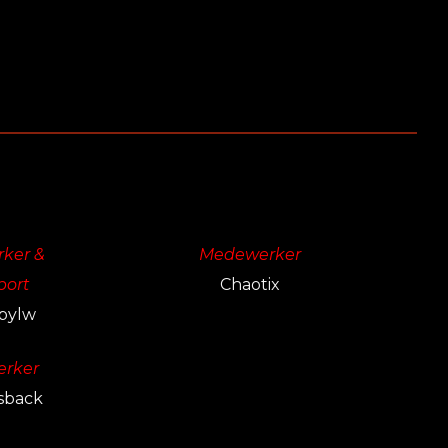
ker &
Medewerker
port
Chaotix
bylw
rker
sback