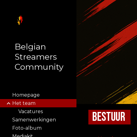
Sk
Belgian
Streamers
Community
Homepage
Het team
Vacatures
bestuur
Samenwerkingen
Foto-album
Mediakit