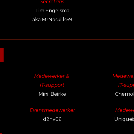
Secretaris
Tim Engelsma
aka
MrNoskills69
Medewerker &
Medewer
IT-support
IT-sup
Mini_Beirke
Cherno
Eventmedewerker
Medewe
d2nv06
Uniquei