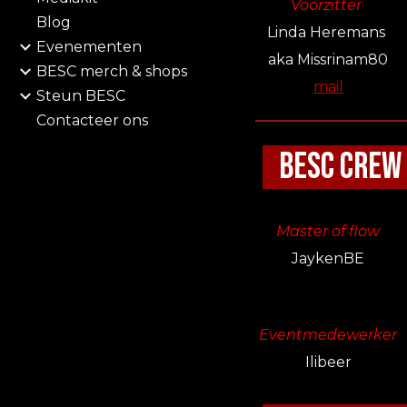
Voorzitter
Blog
Linda Heremans
Evenementen
aka Missrinam80
BESC merch & shops
mail
Steun BESC
Contacteer ons
BESC CREW
Master of flow
JaykenBE
Eventmedewerker
Ilibeer