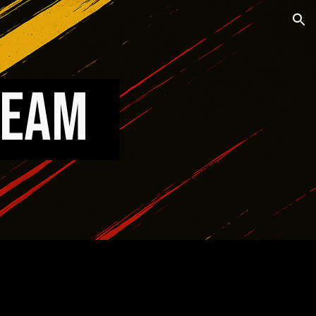
ion
 TEAM